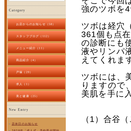
そこで今回
強のツボを
4
Category
ツボは経穴
お店からのお知らせ（58）
361
個も点
スタッフブログ（112）
の診断にも
メニュー紹介（11）
液やリンパ
えてくれま
商品紹介（4）
戸塚（29）
ツボには、
りますので
求人（1）
美肌を手に
美と健康（25）
New Entry
（
1
）合谷（
店休日のお知らせ
2020年「成人式」予約受付開始