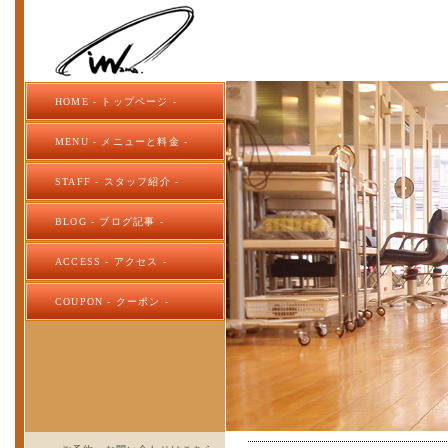
HOME - トップページ -
MENU - メニューと料金 -
STAFF - スタッフ紹介 -
BLOG - ブログ記事 -
ACCESS - アクセス -
COUPON - クーポン -