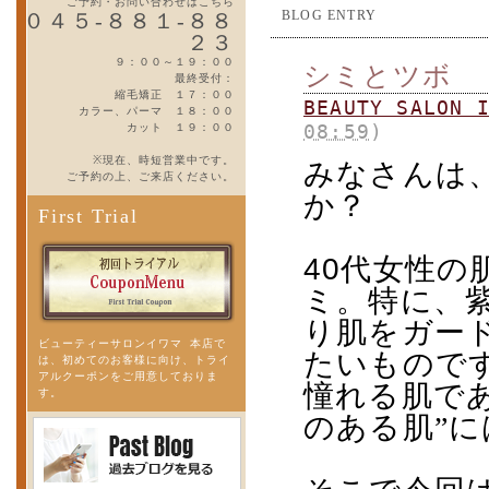
ご予約・お問い合わせはこちら
BLOG ENTRY
０４５-８８１-８８
２３
９：００～１９：００
シミとツボ
最終受付：
縮毛矯正 １７：００
BEAUTY SALO
カラー、パーマ １８：００
カット １９：００
08:59
)
※現在、時短営業中です。
みなさんは
ご予約の上、ご来店ください。
か？
First Trial
40
代女性の
ミ。特に、
り肌をガー
ビューティーサロンイワマ 本店で
たいもので
は、初めてのお客様に向け、トライ
アルクーポンをご用意しておりま
憧れる肌で
す。
のある肌”