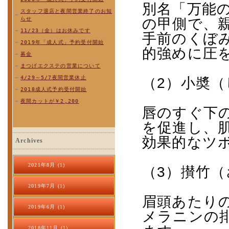
別名「万能
スタッフ退店と夜間営業終了のお知
らせ
の甲側で、
11/23（金）はお休みです
手前のくぼ
2019年「成人式」予約受付開始
的強めに圧
募金
まつげエクステの営業について
4/29～5/7夜間営業休止
（
2
）小奬（
2018成人式予約受付開始
夜間カットが￥2,200
唇のすぐ下
を促進し、
効果的なツ
Archives
2021年8月 (1)
（
3
）攅竹（
2019年7月 (1)
眉頭あたり
2019年6月 (1)
メラニンの
2018年11月 (1)