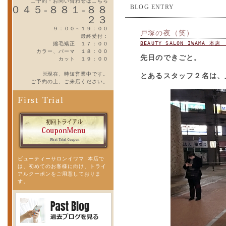
ご予約・お問い合わせはこちら
BLOG ENTRY
０４５-８８１-８８
２３
９：００～１９：００
戸塚の夜（笑）
最終受付：
BEAUTY SALON IWAMA 本
縮毛矯正 １７：００
カラー、パーマ １８：００
先日のできごと。
カット １９：００
※現在、時短営業中です。
とあるスタッフ２名は、
ご予約の上、ご来店ください。
First Trial
ビューティーサロンイワマ 本店で
は、初めてのお客様に向け、トライ
アルクーポンをご用意しておりま
す。