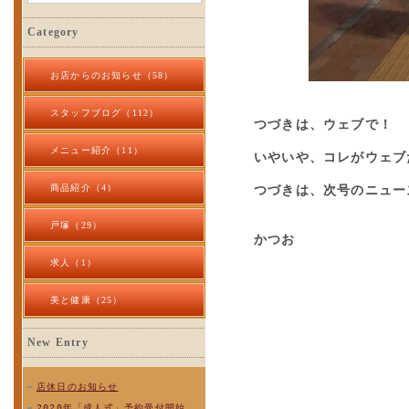
Category
お店からのお知らせ（58）
スタッフブログ（112）
つづきは、ウェブで！
メニュー紹介（11）
いやいや、コレがウェブ
商品紹介（4）
つづきは、次号のニュー
戸塚（29）
かつお
求人（1）
美と健康（25）
New Entry
店休日のお知らせ
2020年「成人式」予約受付開始