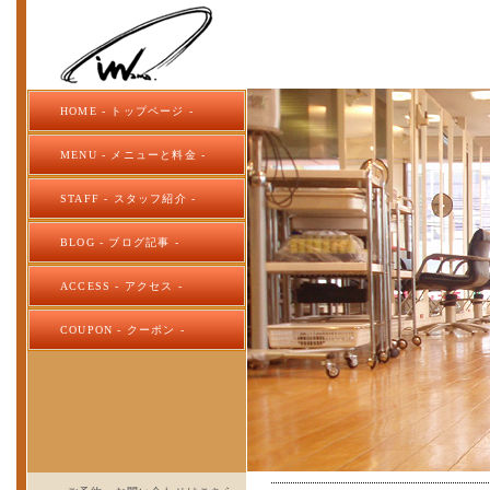
HOME - トップページ -
MENU - メニューと料金 -
STAFF - スタッフ紹介 -
BLOG - ブログ記事 -
ACCESS - アクセス -
COUPON - クーポン -