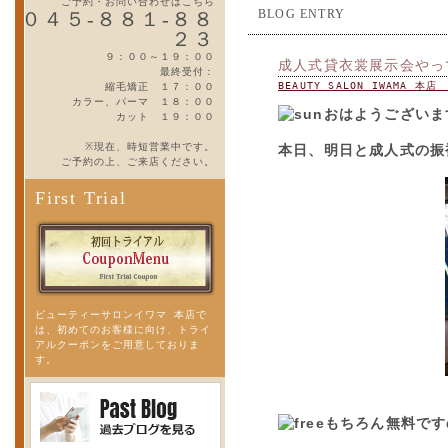
ご予約・お問い合わせはこちら
BLOG ENTRY
０４５-８８１-８８
２３
９：００～１９：００
成人式貸衣裳展示会やっ
最終受付：
BEAUTY SALON IWAMA 本
縮毛矯正 １７：００
カラー、パーマ １８：００
おはようございま
カット １９：００
※現在、時短営業中です。
本日、明日と成人式の振
ご予約の上、ご来店ください。
First Trial
ビューティーサロンイワマ 本店で
は、初めてのお客様に向け、トライ
アルクーポンをご用意しておりま
す。
もちろん無料です