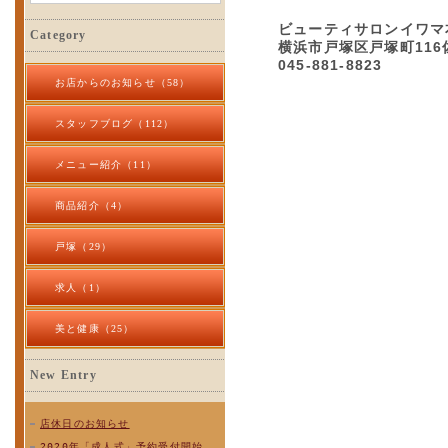
ビューティサロンイワマ
Category
横浜市戸塚区戸塚町116
045-881-8823
お店からのお知らせ（58）
スタッフブログ（112）
メニュー紹介（11）
商品紹介（4）
戸塚（29）
求人（1）
美と健康（25）
New Entry
店休日のお知らせ
2020年「成人式」予約受付開始