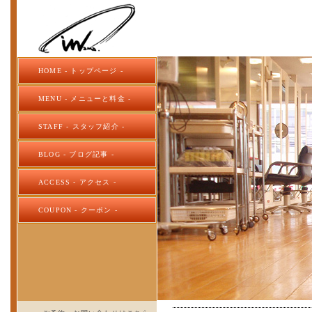
HOME - トップページ -
MENU - メニューと料金 -
STAFF - スタッフ紹介 -
BLOG - ブログ記事 -
ACCESS - アクセス -
COUPON - クーポン -