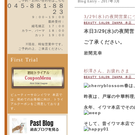
ご予約・お問い合わせはこちら
Blog Entry - 2017年3月
０４５-８８１-８８
２３
3/29(水)の夜間営業に
９：００～１９：００
最終受付：
BEAUTY SALON IWAMA 本
縮毛矯正 １７：００
本日3/29(水)の夜
カラー、パーマ １８：００
カット １９：００
ご了承ください。
※現在、時短営業中です。
ご予約の上、ご来店ください。
岩間克幸
First Trial
杉澤さん、お疲れさま
BEAUTY SALON IWAMA 本
春は
ビューティーサロンイワマ 本店で
昨夜は、戸塚の中華料理
は、初めてのお客様に向け、トライ
アルクーポンをご用意しておりま
永年、イワマ本店でその
す。
そして、昔イワマ本店で