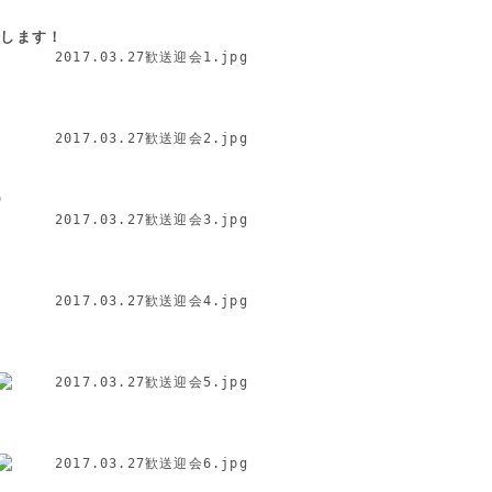
いします！
)