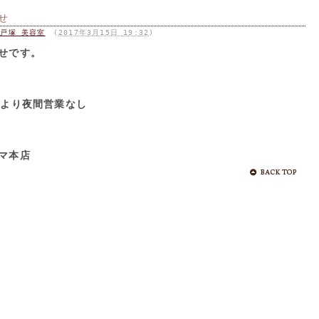
せ
店 戸塚 美容室
(
2017年3月15日 19:32
)
せです。
により夜間営業なし
マ本店