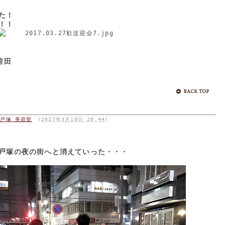
た！
！！
前田
店 戸塚 美容室
(
2017年3月18日 20:44
)
戸塚の夜の街へと消えていった・・・