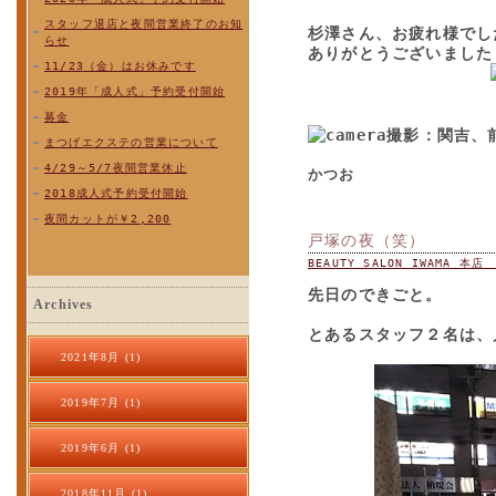
スタッフ退店と夜間営業終了のお知
杉澤さん、お疲れ様でし
らせ
ありがとうございました
11/23（金）はお休みです
2019年「成人式」予約受付開始
募金
撮影：関吉、
まつげエクステの営業について
4/29～5/7夜間営業休止
かつお
2018成人式予約受付開始
夜間カットが￥2,200
戸塚の夜（笑）
BEAUTY SALON IWAMA 本
先日のできごと。
Archives
とあるスタッフ２名は、
2021年8月 (1)
2019年7月 (1)
2019年6月 (1)
2018年11月 (1)