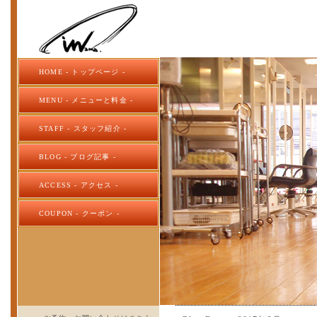
HOME - トップページ -
MENU - メニューと料金 -
STAFF - スタッフ紹介 -
BLOG - ブログ記事 -
ACCESS - アクセス -
COUPON - クーポン -