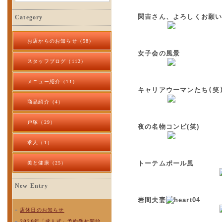
関吉さん、よろしくお願
Category
お店からのお知らせ（58）
女子会の風景
スタッフブログ（112）
メニュー紹介（11）
キャリアウーマンたち(笑
商品紹介（4）
戸塚（29）
夜の名物コンビ(笑)
求人（1）
トーテムポール風
美と健康（25）
New Entry
岩間夫妻
店休日のお知らせ
2020年「成人式」予約受付開始