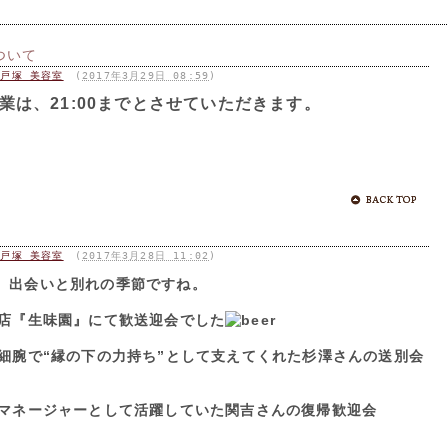
ついて
店 戸塚 美容室
(
2017年3月29日 08:59
)
間営業は、21:00までとさせていただきます。
店 戸塚 美容室
(
2017年3月28日 11:02
)
、出会いと別れの季節ですね。
店『生味園』にて歓送迎会でした
細腕で“縁の下の力持ち”として支えてくれた杉澤さんの送別会
マネージャーとして活躍していた関吉さんの復帰歓迎会